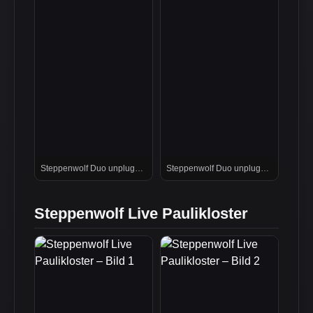
Steppenwolf Duo unplugged
Steppenwolf Duo unplugged
Steppenwolf Live Paulikloster