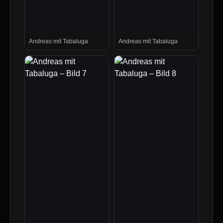
Andreas mit Tabaluga
Andreas mit Tabaluga