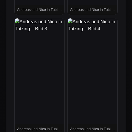
Andreas und Nico in Tutzing
Andreas und Nico in Tutzing
Andreas und Nico in Tutzing
Andreas und Nico in Tutzing