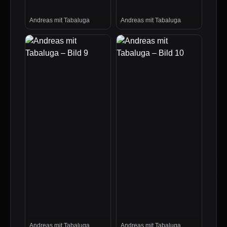
Andreas mit Tabaluga
Andreas mit Tabaluga
Andreas mit Tabaluga
Andreas mit Tabaluga