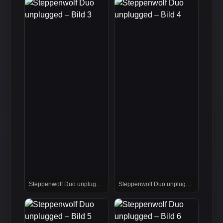
Steppenwolf Duo unplugged
Steppenwolf Duo unplugged