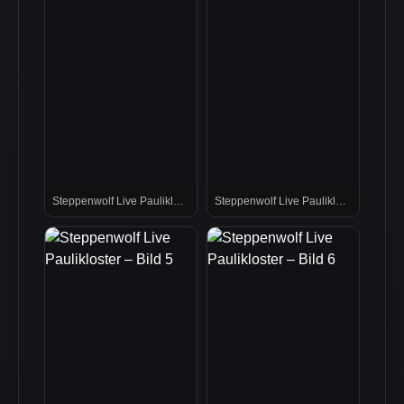
Steppenwolf Live Paulikloster
Steppenwolf Live Paulikloster