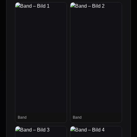
Band
Band