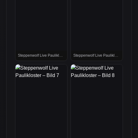
Steppenwolf Live Paulikloster
Steppenwolf Live Paulikloster