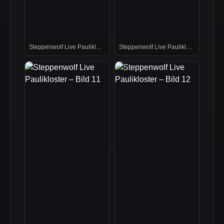
Steppenwolf Live Paulikloster
Steppenwolf Live Paulikloster