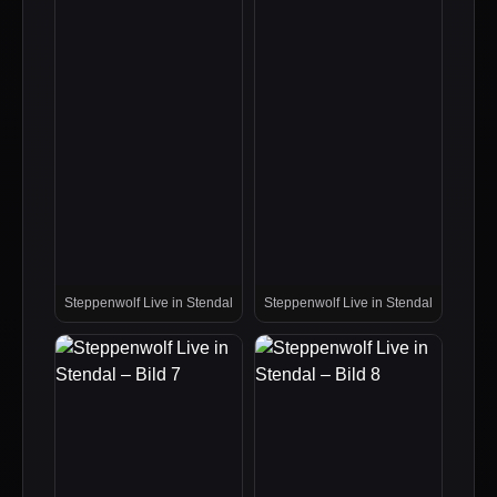
Steppenwolf Live in Stendal
Steppenwolf Live in Stendal