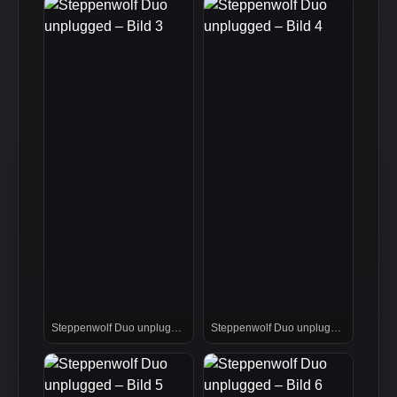
Steppenwolf Duo unplugged
Steppenwolf Duo unplugged