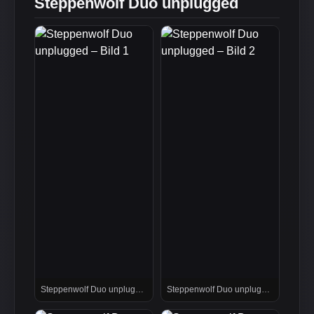
Steppenwolf Duo unplugged
Steppenwolf Duo unplugged
Steppenwolf Duo unplugged