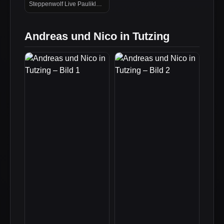
Steppenwolf Live Paulikloster
Andreas und Nico in Tutzing