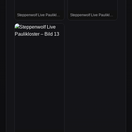
Steppenwolf Live Paulikloster
Steppenwolf Live Paulikloster