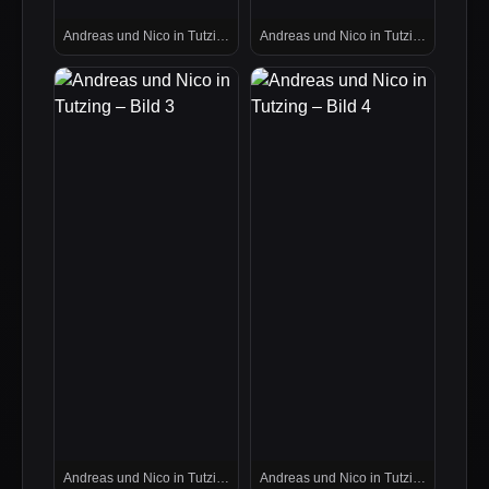
Andreas und Nico in Tutzing
Andreas und Nico in Tutzing
Andreas und Nico in Tutzing
Andreas und Nico in Tutzing