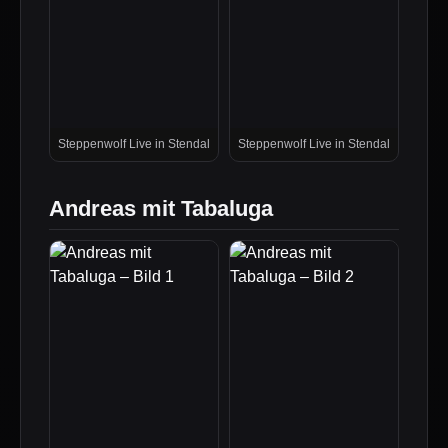
Steppenwolf Live in Stendal
Steppenwolf Live in Stendal
Andreas mit Tabaluga