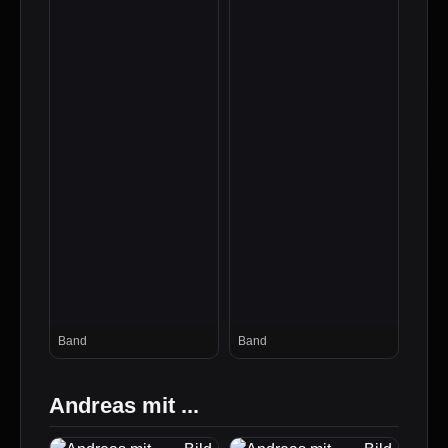
Band
Band
Andreas mit ...