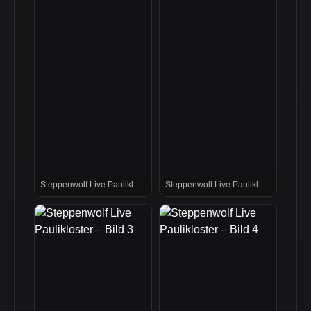
Steppenwolf Live Paulikloster
Steppenwolf Live Paulikloster