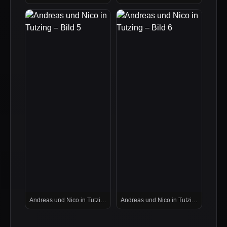
Andreas und Nico in Tutzing
Andreas und Nico in Tutzing