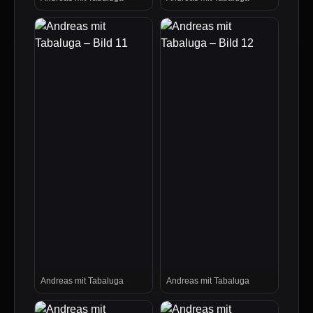
Andreas mit Tabaluga
Andreas mit Tabaluga