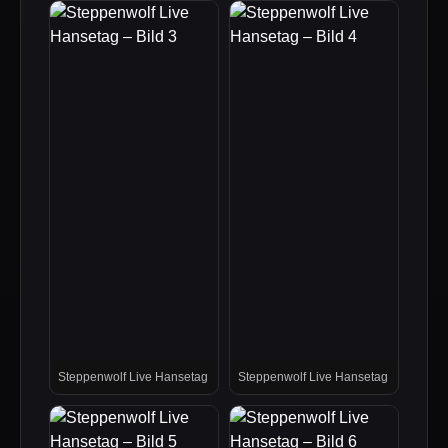
Steppenwolf Live Hansetag
Steppenwolf Live Hansetag