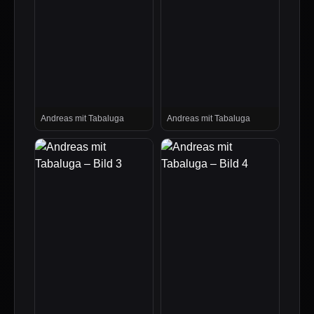
Andreas mit Tabaluga
Andreas mit Tabaluga