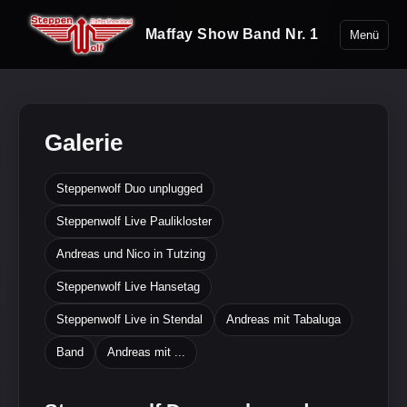
Maffay Show Band Nr. 1
Menü
Galerie
Steppenwolf Duo unplugged
Steppenwolf Live Paulikloster
Andreas und Nico in Tutzing
Steppenwolf Live Hansetag
Steppenwolf Live in Stendal
Andreas mit Tabaluga
Band
Andreas mit ...