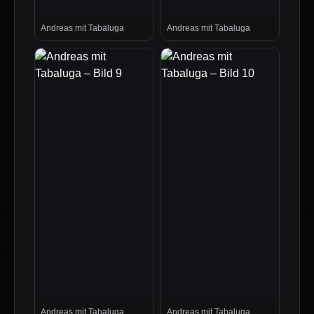
Andreas mit Tabaluga
Andreas mit Tabaluga
Andreas mit Tabaluga
Andreas mit Tabaluga