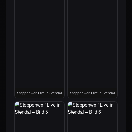
Steppenwolf Live in Stendal
Steppenwolf Live in Stendal