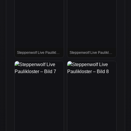
Steppenwolf Live Paulikloster
Steppenwolf Live Paulikloster