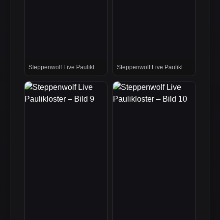
Steppenwolf Live Paulikloster
Steppenwolf Live Paulikloster