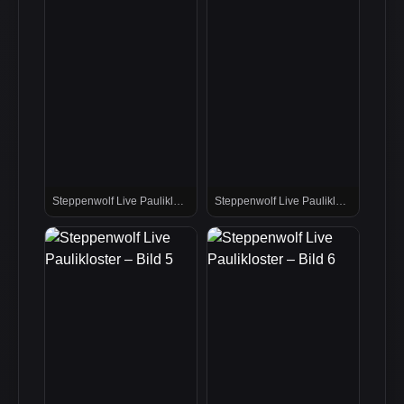
Steppenwolf Live Paulikloster
Steppenwolf Live Paulikloster