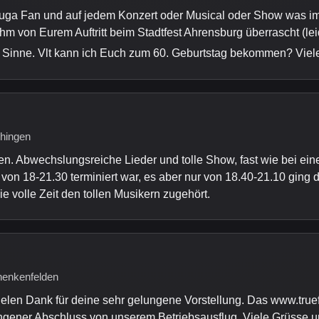
uga Fan und auf jedem Konzert oder Musical oder Show was im 
m von Eurem Auftritt beim Stadtfest Ahrensburg überrascht (lei
m Sinne. Vlt kann ich Euch zum 60. Geburtstag bekommen? Vie
chingen
en. Abwechslungsreiche Lieder und tolle Show, fast wie bei ei
 von 18-21.30 terminiert war, es aber nur von 18.40-21.10 gin
e volle Zeit den tollen Musikern zugehört.
henkenfelden
ielen Dank für deine sehr gelungene Vorstellung. Das www.trueff
ngener Abschluss von unserem Betriebsausflug. Viele Grüsse u