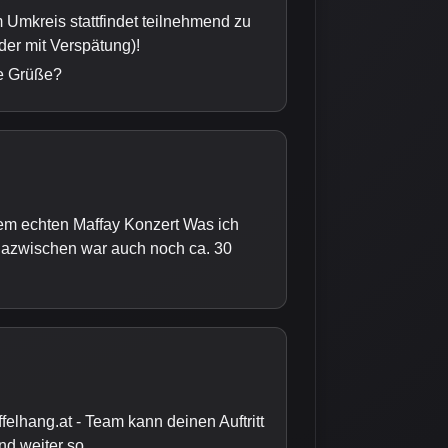
Umkreis stattfindet teilnehmend zu
der mit Verspätung)!
le Grüße?
nem echten Maffay Konzert Was ich
g dazwischen war auch noch ca. 30
elhang.at - Team kann deinen Auftritt
nd weiter so