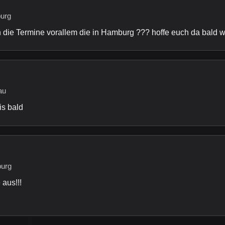
burg
 die Termine vorallem die in Hamburg ??? hoffe euch da bald 
au
is bald
burg
aus!!!